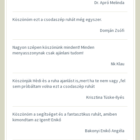
Dr. Apró Melinda
Köszönöm ezt a csodaszép ruhát még egyszer.
Domján Zsófi
Nagyon szépen köszönünk mindent! Minden
menyasszonynak csak ajánlani tudom!
Nk Klau
Köszönjük Hèdi ès a ruha ajanlást is,mert ha te nem vagy ,fel
sem pròbáltam volna ezt a csodaszèp ruhát
Krisztina Tüske-Ilyés
Köszönöm a segítséget és a fantasztikus ruhát, amiben
kimondtam az Igent! Enikő
Bakonyi Enikő Angéla