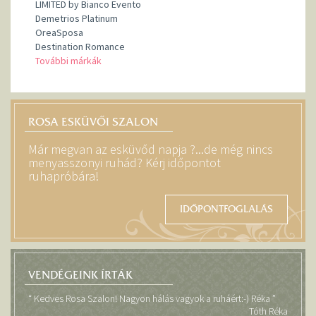
LIMITED by Bianco Evento
Demetrios Platinum
OreaSposa
Destination Romance
További márkák
ROSA ESKÜVŐI SZALON
Már megvan az esküvőd napja ?...de még nincs
menyasszonyi ruhád? Kérj időpontot
ruhapróbára!
IDŐPONTFOGLALÁS
VENDÉGEINK ÍRTÁK
“ Kedves Rosa Szalon! Nagyon hálás vagyok a ruháért:-) Réka ”
Tóth Réka