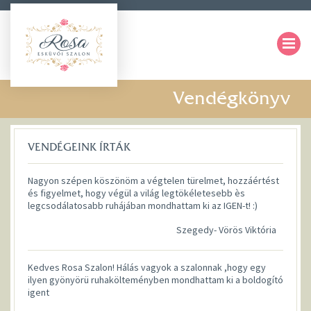
Vendégkönyv
VENDÉGEINK ÍRTÁK
Nagyon szépen köszönöm a végtelen türelmet, hozzáértést
és figyelmet, hogy végül a világ legtökéletesebb ès
legcsodálatosabb ruhájában mondhattam ki az IGEN-t! :)
Szegedy- Vörös Viktória
Kedves Rosa Szalon! Hálás vagyok a szalonnak ,hogy egy
ilyen gyönyörü ruhakölteményben mondhattam ki a boldogító
igent