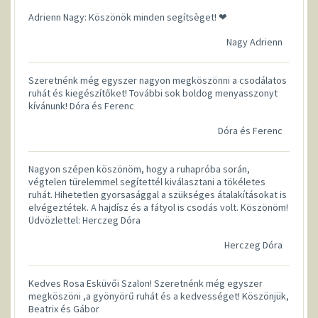
Adrienn Nagy: Köszönök minden segítsèget! ❤
Nagy Adrienn
Szeretnénk még egyszer nagyon megköszönni a csodálatos
ruhát és kiegészítőket! További sok boldog menyasszonyt
kívánunk! Dóra és Ferenc
Dóra és Ferenc
Nagyon szépen köszönöm, hogy a ruhapróba során,
végtelen türelemmel segítettél kiválasztani a tökéletes
ruhát. Hihetetlen gyorsasággal a szükséges átalakításokat is
elvégeztétek. A hajdísz és a fátyol is csodás volt. Köszönöm!
Üdvözlettel: Herczeg Dóra
Herczeg Dóra
Kedves Rosa Esküvői Szalon! Szeretnénk még egyszer
megköszöni ,a gyönyörű ruhát és a kedvességet! Köszönjük,
Beatrix és Gábor