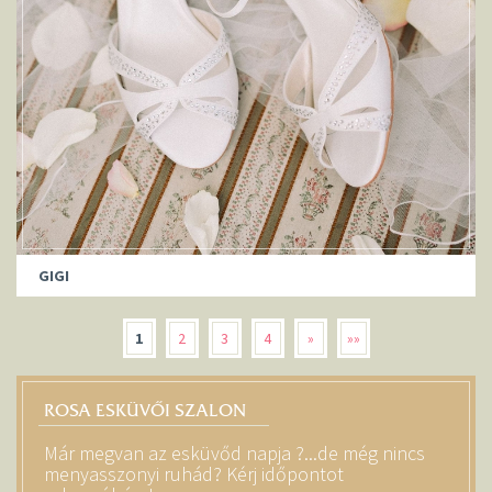
GIGI
1
2
3
4
»
»»
ROSA ESKÜVŐI SZALON
Már megvan az esküvőd napja ?...de még nincs
menyasszonyi ruhád? Kérj időpontot