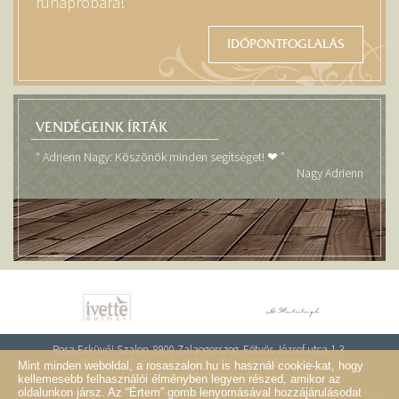
ruhapróbára!
IDŐPONTFOGLALÁS
VENDÉGEINK ÍRTÁK
“ Adrienn Nagy: Köszönök minden segítsèget! ❤ ”
Nagy Adrienn
Rosa Esküvői Szalon, 8900 Zalaegerszeg, Eötvös József utca 1-3.
(bejáret a Tompa utca felől)
-
Tel.: +36 30 2379 569
-
Mint minden weboldal, a rosaszalon.hu is használ cookie-kat, hogy
Email:
rosaszalon@rosaszalon.hu
kellemesebb felhasználói élményben legyen részed, amikor az
oldalunkon jársz. Az “Értem” gomb lenyomásával hozzájárulásodat